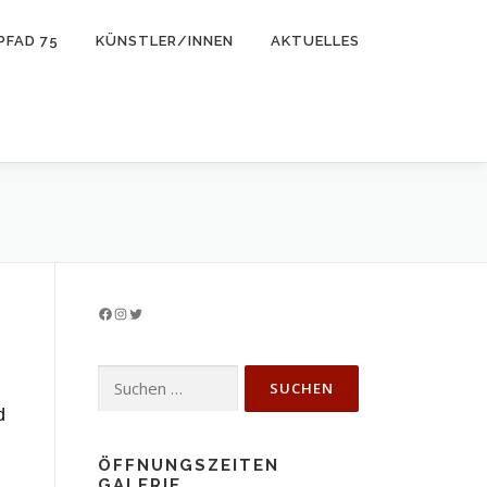
PFAD 75
KÜNSTLER/INNEN
AKTUELLES
Facebook
Instagram
Twitter
Suchen
nach:
d
ÖFFNUNGSZEITEN
GALERIE