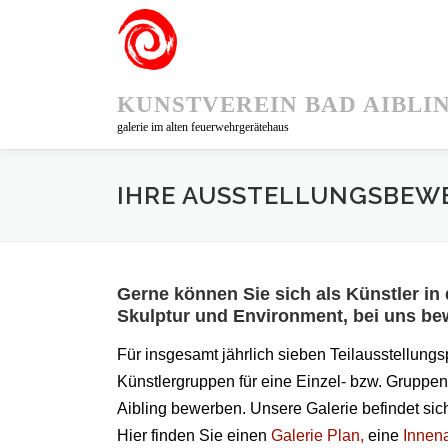
Zum
Inhalt
springen
KUNSTVEREIN BAD AIBLI
galerie im alten feuerwehrgerätehaus
IHRE AUSSTELLUNGSBE
Gerne können Sie sich als Künstler in
Skulptur und Environment, bei uns be
Für insgesamt jährlich sieben Teilausstellung
Künstlergruppen für eine Einzel- bzw. Gruppen
Aibling bewerben. Unsere Galerie befindet sic
Hier finden Sie einen
Galerie Plan,
eine
Innena