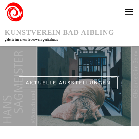
Zum
Inhalt
Menü
springen
KUNSTVEREIN BAD AIBLING
galerie im alten feuerwehrgerätehaus
KUNSTVEREIN
AUSSTELLUNGEN
KUNSTPFAD 75
KÜNSTLER/INNEN
AKTUELLES
AKTUELLE AUSSTELLUNGEN