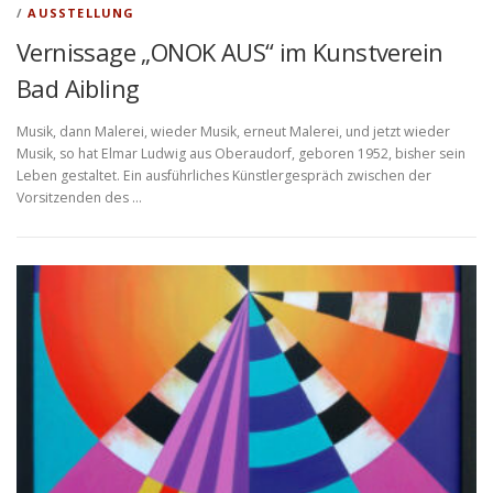
/
AUSSTELLUNG
Vernissage „ONOK AUS“ im Kunstverein
Bad Aibling
Musik, dann Malerei, wieder Musik, erneut Malerei, und jetzt wieder
Musik, so hat Elmar Ludwig aus Oberaudorf, geboren 1952, bisher sein
Leben gestaltet. Ein ausführliches Künstlergespräch zwischen der
Vorsitzenden des …