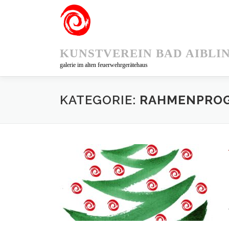
Zum
Inhalt
springen
KUNSTVEREIN BAD AIBLI
galerie im alten feuerwehrgerätehaus
KATEGORIE:
RAHMENPRO