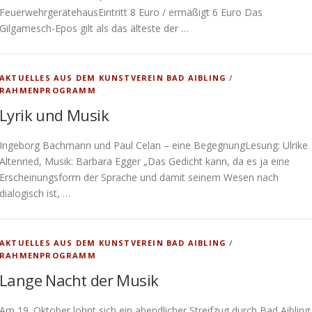
FeuerwehrgerätehausEintritt 8 Euro / ermäßigt 6 Euro Das
Gilgamesch-Epos gilt als das älteste der …
AKTUELLES AUS DEM KUNSTVEREIN BAD AIBLING
/
RAHMENPROGRAMM
Lyrik und Musik
Ingeborg Bachmann und Paul Celan – eine BegegnungLesung: Ulrike
Altenried, Musik: Barbara Egger „Das Gedicht kann, da es ja eine
Erscheinungsform der Sprache und damit seinem Wesen nach
dialogisch ist, …
AKTUELLES AUS DEM KUNSTVEREIN BAD AIBLING
/
RAHMENPROGRAMM
Lange Nacht der Musik
Am 19. Oktober lohnt sich ein abendlicher Streifzug durch Bad Aibling.