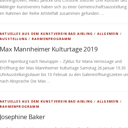
Benninghoven, Heiko Jänicke und Christine Stettner Drei Künstler des
Aiblinger Kunstvereins haben sich zu einer Gemeinschaftsausstellung
im Rahmen der Reihe ArtVielfalt zusammen gefunden: …
AKTUELLES AUS DEM KUNSTVEREIN BAD AIBLING
/
ALLGEMEIN
/
AUSSTELLUNG
/
RAHMENPROGRAMM
Max Mannheimer Kulturtage 2019
Von Papenburg nach Neuruppin – Zyklus für Maria Vernissage und
Eröffnung der Max Mannheimer Kulturtage Samstag 26.Januar 19.30
UhrAusstellungsdauer bis 10 Februat zu den Galerieöffnungszeiten u
nach Absprache Die Max …
AKTUELLES AUS DEM KUNSTVEREIN BAD AIBLING
/
ALLGEMEIN
/
RAHMENPROGRAMM
Josephine Baker