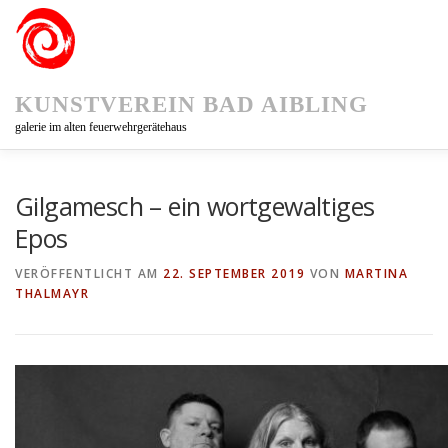
Zum
Inhalt
springen
KUNSTVEREIN BAD AIBLING
galerie im alten feuerwehrgerätehaus
KUNSTVEREIN
AUSSTELLUNGEN
KUNSTPFAD 75
Gilgamesch – ein wortgewaltiges
Epos
VERÖFFENTLICHT AM
22. SEPTEMBER 2019
VON
MARTINA
THALMAYR