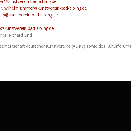
yr@kunstverein-bad-aibling.de
er,
wilhelm.zimmer@kunstverein-bad-aibling.de
en@kunstverein-bad-aibling.de
e@kunstverein-bad-aibling.de
ner, Richard Lindl
itsgemeinschaft deutscher Kunstvereine (ADKV) sowie des Kulturforum