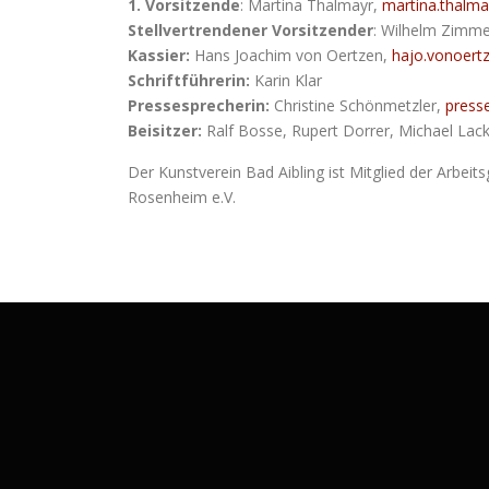
1. Vorsitzende
: Martina Thalmayr,
martina.thalma
Stellvertrendener Vorsitzender
: Wilhelm Zimm
Kassier:
Hans Joachim von Oertzen,
hajo.vonoertz
Schriftführerin:
Karin Klar
Pressesprecherin:
Christine Schönmetzler,
press
Beisitzer:
Ralf Bosse, Rupert Dorrer, Michael Lack
Der Kunstverein Bad Aibling ist Mitglied der Arbe
Rosenheim e.V.