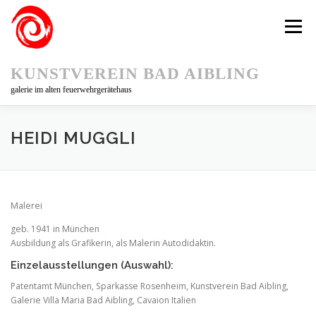
Zum
Inhalt
Menü
springen
KUNSTVEREIN BAD AIBLING
galerie im alten feuerwehrgerätehaus
KUNSTVEREIN
AUSSTELLUNGEN
HEIDI MUGGLI
KUNSTPFAD 75
KÜNSTLER/INNEN
AKTUELLES
Malerei
geb. 1941 in München
Ausbildung als Grafikerin, als Malerin Autodidaktin.
Einzelausstellungen (Auswahl):
Patentamt München, Sparkasse Rosenheim, Kunstverein Bad Aibling,
Galerie Villa Maria Bad Aibling, Cavaion Italien