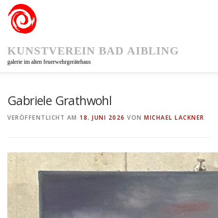
Zum
Inhalt
springen
KUNSTVEREIN BAD AIBLING
galerie im alten feuerwehrgerätehaus
KUNSTVEREIN
AUSSTELLUNGEN
KUNSTPFAD 75
Gabriele Grathwohl
VERÖFFENTLICHT AM
18. JUNI 2026
VON
MICHAEL LACKNER