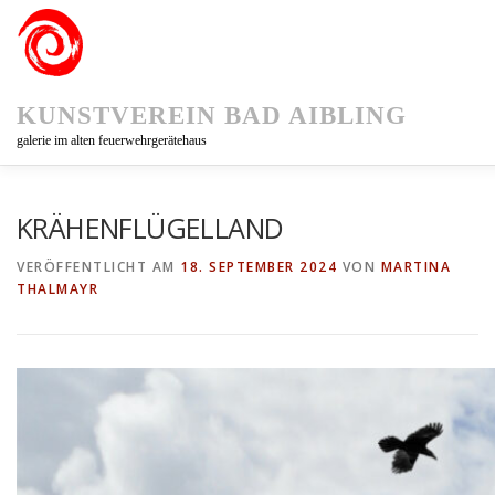
Zum
Inhalt
springen
KUNSTVEREIN BAD AIBLING
galerie im alten feuerwehrgerätehaus
KUNSTVEREIN
AUSSTELLUNGEN
KUNSTPFAD 75
KRÄHENFLÜGELLAND
VERÖFFENTLICHT AM
18. SEPTEMBER 2024
VON
MARTINA
THALMAYR