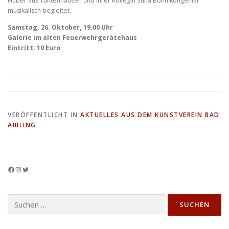
Huber aus Tuntenhausen und Ihrer Kollegin Stina Bohn kongenial
musikalisch begleitet.
Samstag, 26. Oktober, 19.00 Uhr
Galerie im alten Feuerwehrgerätehaus
Eintritt: 10 Euro
VERÖFFENTLICHT IN
AKTUELLES AUS DEM KUNSTVEREIN BAD
AIBLING
Facebook
Instagram
Twitter
Suchen
nach: