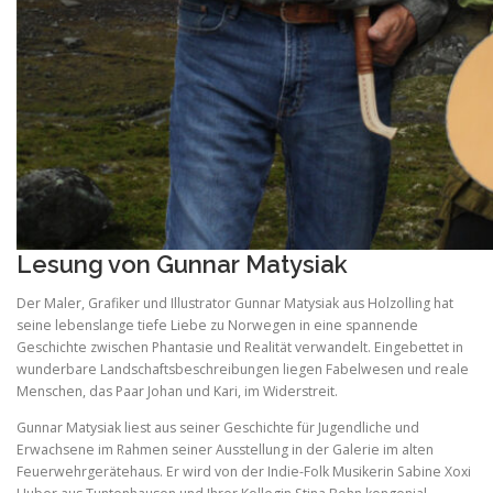
Lesung von Gunnar Matysiak
Der Maler, Grafiker und Illustrator Gunnar Matysiak aus Holzolling hat
seine lebenslange tiefe Liebe zu Norwegen in eine spannende
Geschichte zwischen Phantasie und Realität verwandelt. Eingebettet in
wunderbare Landschaftsbeschreibungen liegen Fabelwesen und reale
Menschen, das Paar Johan und Kari, im Widerstreit.
Gunnar Matysiak liest aus seiner Geschichte für Jugendliche und
Erwachsene im Rahmen seiner Ausstellung in der Galerie im alten
Feuerwehrgerätehaus. Er wird von der Indie-Folk Musikerin Sabine Xoxi