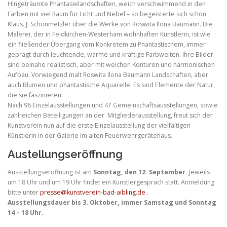
Hingeträumte Phantasielandschaften, weich verschwimmend in den
Farben mit viel Raum für Licht und Nebel – so begeisterte sich schon
Klaus. J. Schönmetzler über die Werke von Roswita Ilona Baumann. Die
Malerei, der in Feldkirchen-Westerham wohnhaften Künstlerin, ist wie
ein fließender Übergang vom Konkretem zu Phantastischem, immer
geprägt durch leuchtende, warme und kräftige Farbwelten. Ihre Bilder
sind beinahe realistisch, aber mit weichen Konturen und harmonischen
Aufbau. Vorwiegend malt Roswita Ilona Baumann Landschaften, aber
auch Blumen und phantastische Aquarelle. Es sind Elemente der Natur,
die sie faszinieren.
Nach 96 Einzelausstellungen und 47 Gemeinschaftsausstellungen, sowie
zahlreichen Beteiligungen an der Mitgliederausstellung, freut sich der
Kunstverein nun auf die erste Einzelausstellung der vielfältigen
Künstlerin in der Galerie im alten Feuerwehrgerätehaus.
Austellungseröffnung
Ausstellungseröffnung ist am
Sonntag, den 12. September.
Jeweils
um 18 Uhr und um 19 Uhr findet ein Künstlergespräch statt. Anmeldung
bitte unter
presse@kunstverein-bad-aibling.de
.
Ausstellungsdauer bis 3. Oktober, immer Samstag und Sonntag
14 – 18 Uhr.