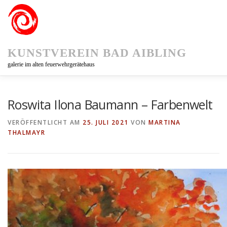
Zum
Inhalt
springen
KUNSTVEREIN BAD AIBLING
galerie im alten feuerwehrgerätehaus
KUNSTVEREIN
AUSSTELLUNGEN
KUNSTPFAD 75
Roswita Ilona Baumann – Farbenwelt
VERÖFFENTLICHT AM
25. JULI 2021
VON
MARTINA
THALMAYR