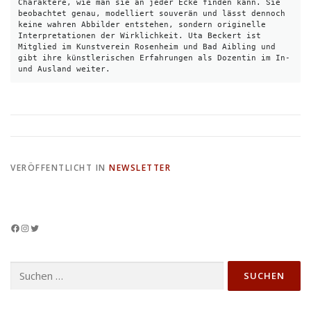
Charaktere, wie man sie an jeder Ecke finden kann. Sie 
beobachtet genau, modelliert souverän und lässt dennoch 
keine wahren Abbilder entstehen, sondern originelle 
Interpretationen der Wirklichkeit. Uta Beckert ist 
Mitglied im Kunstverein Rosenheim und Bad Aibling und 
gibt ihre künstlerischen Erfahrungen als Dozentin im In- 
und Ausland weiter.
VERÖFFENTLICHT IN
NEWSLETTER
Facebook
Instagram
Twitter
Suchen
nach: