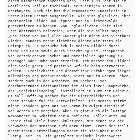
einem Wiedersehen sprechen kann. Seit 1989 lebt sie im 
westlichen Teil Deutschlands, seit einigen Jahren in 
Oberbayern. Noch nie hat die renommierte Künstlerin in 
ihrer alten Heimat ausgestellt. Wir sind glücklich, ihre 
emotionalen Bilder und Figuren nun in Lichtenwalde 
präsentieren zu können. Von unglaublicher Tiefe sind 
ihre abstrakten Malereien, über die sie selbst sagt: 
„Das Zitat von Paul Klee »Kunst gibt nicht das Sichtbare 
wieder, sondern macht sichtbar« diente mir stets als 
Leitspruch. So versuche ich in meinen Bildern durch 
Farbe und Form sowie durch Schichtung und Transparenz 
von verschiedenen Farben und Materialien Spannung zu 
erzeugen oder Ruhe auszustrahlen. Ich möchte den Bildern 
eine Seele geben und positive Gefühle beim Betrachter 
wecken.“ Fröhlichkeit und dramatische Erfahrungen liegen 
allerdings eng nebeneinander, nicht nur im wahren Leben, 
sondern auch in den Arbeiten Uta Beckers. Von 
erschütternder Emotionalität ist eines ihrer Hauptwerke, 
der „Schicksalsschlag“, installiert im Turm der Galerie. 
Es soll Hoffnung machen für die Hinterbliebenen und 
Trost spenden für die Verzweifelten. Ein Mensch stirbt 
nicht, sondern geht uns nur voran im ewigen Kreislauf 
von Werden und Vergehen. Aber es gibt auch die lustige 
Komponente im Schaffen der Künstlerin. Voller Witz und 
Ironie sind viele ihrer Skulpturen, mit denen sie die 
Schwächen der Menschen aufs Korn nimmt. Trotz der teils 
drastischen Darstellungenn macht sie sich aber nicht 
lustig über uns, sie gestaltet vielmehr liebenswerte 