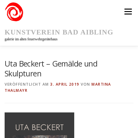
Zum
Inhalt
Menü
springen
KUNSTVEREIN BAD AIBLING
galerie im alten feuerwehrgerätehaus
KUNSTVEREIN
AUSSTELLUNGEN
Uta Beckert – Gemälde und
Skulpturen
KUNSTPFAD 75
KÜNSTLER/INNEN
AKTUELLES
VERÖFFENTLICHT AM
3. APRIL 2019
VON
MARTINA
THALMAYR