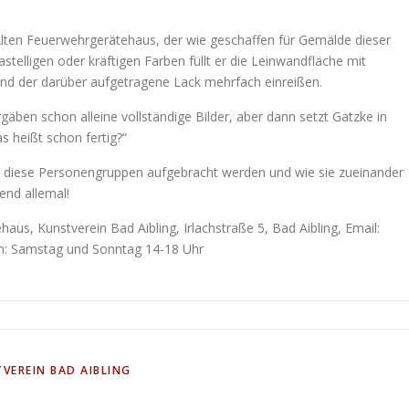
Alten Feuerwehrgerätehaus, der wie geschaffen für Gemälde dieser
telligen oder kräftigen Farben füllt er die Leinwandfläche mit
und der darüber aufgetragene Lack mehrfach einreißen.
äben schon alleine vollständige Bilder, aber dann setzt Gatzke in
s heißt schon fertig?“
ie diese Personengruppen aufgebracht werden und wie sie zueinander
end allemal!
aus, Kunstverein Bad Aibling, Irlachstraße 5, Bad Aibling, Email:
en: Samstag und Sonntag 14-18 Uhr
VEREIN BAD AIBLING