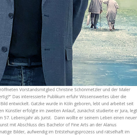
röffneten Vorstandsmitglied Christine Schönmetzler und der Maler
rtig?“ Das interessierte Publikum erfuhr Wissenswertes über die
Bild entwickelt. Gatzke wurde in Köln geboren, lebt und arbeitet seit
 Künstler erfolgte im zweiten Anlauf, zunächst studierte er Jura, leg
m 57. Lebensjahr als Jurist. Dann wollte er seinem Leben einen neue
Kunst mit Abschluss des Bachelor of Fine Arts an der Alanus
atige Bilder, aufwendig im Entstehungsprozess und rätselhaft im